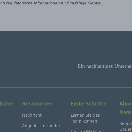
d regulatorische Informationen für funkfähige Geräte.
Ein nachhaltiges Unterne
ische
Ressourcen
Erste Schritte
Abon
News
Nachricht
Lernen Sie das
Team kennen
Regula
Abgedeckte Länder
Update
Unsere Wirkung