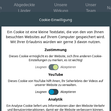
Abgedeckte
Unsere
Unser
n
Na
Länder
Wirkung
Team
Cookie-Einwilligung
Ein Cookie ist eine kleine Textdatei, die von den von Ihnen
Honduras
besuchten Websites auf Ihrem Computer gespeichert wird.
Mit Ihrer Erlaubnis würden wir gerne 3 davon nutzen.
ionsverfahren i
Zustimmung
Dieses Cookie ermöglicht es der Website, sich Ihre anderen Cookie-
Einstellungen zu merken, es ist wichtig!
 des Regierung
Leugnen
Akzeptieren
YouTube
bergehend ausge
Dieses Cookie von YouTube hilft ihnen, Ihr Seherlebnis der Videos auf
unserer Website zu verwalten.
Leugnen
Akzeptieren
Analytik
Ein Analyse-Cookie liefert uns Informationen über den Website-Verkehr
und Benutzerinteraktionen, damit wir die Website verbessern können.