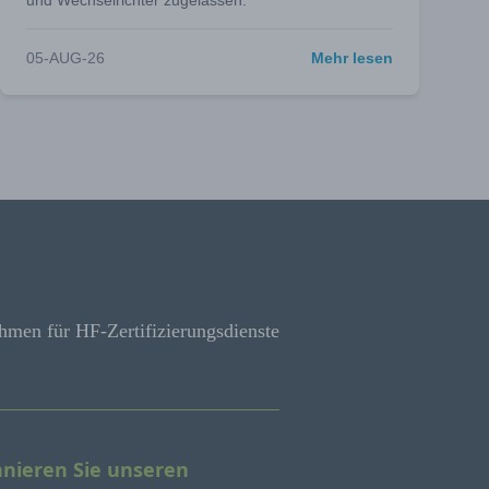
und Wechselrichter zugelassen.
05-AUG-26
Mehr lesen
hmen für HF-Zertifizierungsdienste
nieren Sie unseren