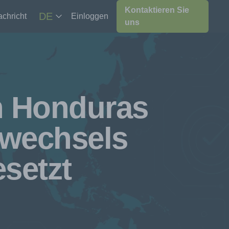
Kontaktieren Sie
DE
chricht
Einloggen
uns
n Honduras
swechsels
setzt