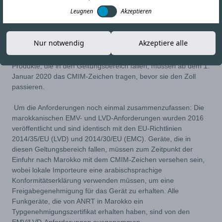
31-OCT-19
Link kopieren
Leugnen
Akzeptieren
Das marokkanische Ministerium für Handel und Industrie
Nur notwendig
Akzeptiere alle
(MCINET) hat eine Verlängerung der formellen Durchsetzung
des CMIM marokkanischen cMark für EMC/LVD bestätigt. Alle
Produkte, die in den Geltungsbereich fallen, müssen ab dem 1.
Januar 2020 das CMIM-Zeichen tragen, bevor sie den Zoll
passieren.
Um die Anforderungen noch einmal zusammenzufassen: Die
marokkanischen EMV- und LVD-Anforderungen wurden 2016
veröffentlicht und sind identisch mit den EU-Richtlinien
2014/35/EU (LVD) und 2014/30/EU (EMC). Geräte, die in
diesen Geltungsbereich fallen, müssen zum Zeitpunkt der
Einfuhr nach Marokko mit dem CMIM-Zeichen versehen sein,
wobei lokale Importeure eine arabischsprachige
Konformitätserklärung verwenden müssen, um eine
Freigabegenehmigung für das Gerät zu erhalten. Alle
Funkgeräte, die von ANRT in Marokko ein
Typgenehmigungszertifikat erhalten haben, sind von den