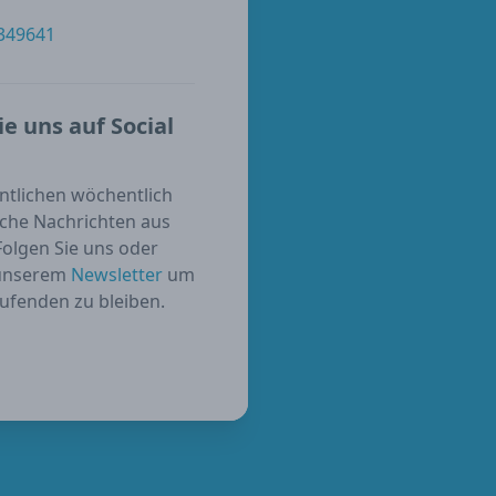
 349641
ie uns auf Social
entlichen wöchentlich
sche Nachrichten aus
 Folgen Sie uns oder
 unserem
Newsletter
um
ufenden zu bleiben.
ube