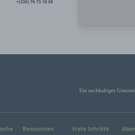
+(226) 76 73 10 08
Ein nachhaltiges Unterne
ische
Ressourcen
Erste Schritte
Abon