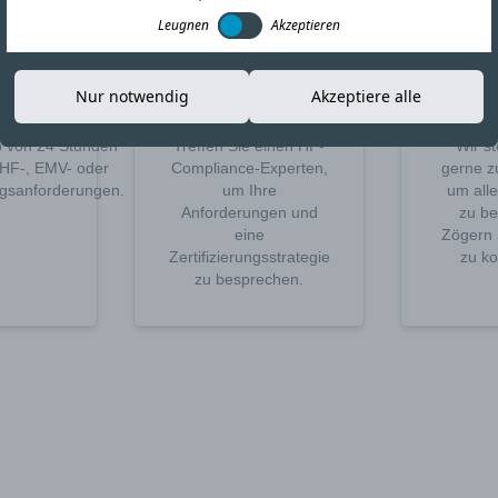
Leugnen
Akzeptieren
bot
Anruf
A
Nur notwendig
Akzeptiere alle
ern
vereinbaren
Ab
lb von 24 Stunden
Treffen Sie einen HF-
Wir s
e HF-, EMV- oder
Compliance-Experten,
gerne z
ungsanforderungen.
um Ihre
um alle
Anforderungen und
zu be
eine
Zögern S
Zertifizierungsstrategie
zu ko
zu besprechen.