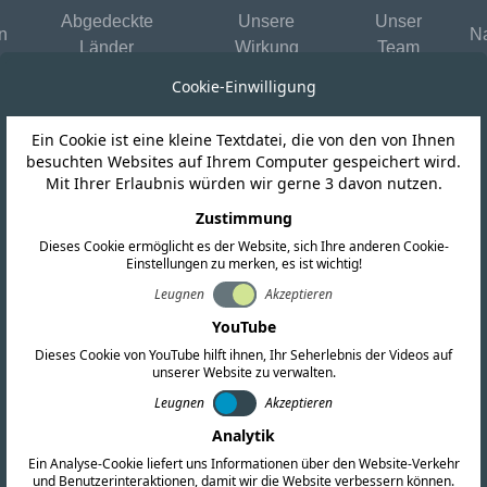
Abgedeckte
Unsere
Unser
n
Na
Länder
Wirkung
Team
Cookie-Einwilligung
Ein Cookie ist eine kleine Textdatei, die von den von Ihnen
besuchten Websites auf Ihrem Computer gespeichert wird.
Mit Ihrer Erlaubnis würden wir gerne 3 davon nutzen.
FORDERN SIE EIN ANGEBOT AN
taktieren Sie uns noch h
Zustimmung
Dieses Cookie ermöglicht es der Website, sich Ihre anderen Cookie-
Einstellungen zu merken, es ist wichtig!
ll Ihren globalen Compliance-Anforderungen. Füllen Sie
Leugnen
Akzeptieren
er wenden Sie sich direkt an unsere Niederlassungen we
YouTube
Dieses Cookie von YouTube hilft ihnen, Ihr Seherlebnis der Videos auf
unserer Website zu verwalten.
Leugnen
Akzeptieren
Analytik
Ein Analyse-Cookie liefert uns Informationen über den Website-Verkehr
und Benutzerinteraktionen, damit wir die Website verbessern können.