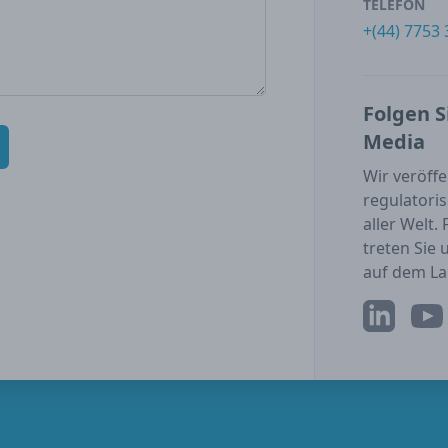
TELEFON
+(44) 7753
Folgen S
Media
Wir veröff
regulatori
aller Welt.
treten Sie
auf dem La
LinkedIn
YouT