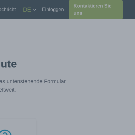
Kontaktieren Sie
DE
chricht
Einloggen
uns
eute
 das untenstehende Formular
ltweit.