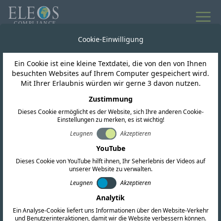
Cookie-Einwilligung
Ein Cookie ist eine kleine Textdatei, die von den von Ihnen
besuchten Websites auf Ihrem Computer gespeichert wird.
Mit Ihrer Erlaubnis würden wir gerne 3 davon nutzen.
FORDERN SIE EIN ANGEBOT AN
Zustimmung
Kontaktieren Sie uns noch
Dieses Cookie ermöglicht es der Website, sich Ihre anderen Cookie-
heute
Einstellungen zu merken, es ist wichtig!
Leugnen
Akzeptieren
YouTube
Wir unterstützen Sie bei all Ihren globalen
Dieses Cookie von YouTube hilft ihnen, Ihr Seherlebnis der Videos auf
Compliance-Anforderungen. Füllen Sie das
unserer Website zu verwalten.
untenstehende Formular aus oder wenden Sie
Leugnen
Akzeptieren
sich direkt an unsere Niederlassungen weltweit.
Analytik
Ein Analyse-Cookie liefert uns Informationen über den Website-Verkehr
und Benutzerinteraktionen, damit wir die Website verbessern können.