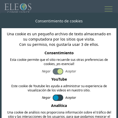
Consentimiento de cookies
Una cookie es un pequeño archivo de texto almacenado en
su computadora por los sitios que visita.
Con su permiso, nos gustaría usar 3 de ellos.
Impacto ESG
Consentimiento
Creciendo juntos: el
Esta cookie permite que el sitio recuerde sus otras preferencias de
cookies, ¡es esencial!
compromiso de Tree Aid
Negar
Aceptar
YouTube
para abordar la pobreza
Este cookie de Youtube les ayuda a administrar su experiencia de
visualización de los videos en nuestro sitio.
y la crisis climática.
Negar
Aceptar
Analítica
Una cookie de análisis nos proporciona información sobre el tráfico del
sitio y las interacciones de los usuarios, para que podamos mejorar el