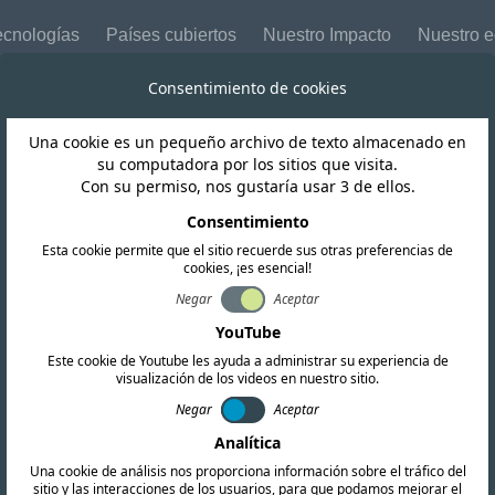
ecnologías
Países cubiertos
Nuestro Impacto
Nuestro 
Consentimiento de cookies
Una cookie es un pequeño archivo de texto almacenado en
India
su computadora por los sitios que visita.
Con su permiso, nos gustaría usar 3 de ellos.
 emite criterios
Consentimiento
Esta cookie permite que el sitio recuerde sus otras preferencias de
cookies, ¡es esencial!
s de telecomunic
Negar
Aceptar
YouTube
especializados
Este cookie de Youtube les ayuda a administrar su experiencia de
visualización de los videos en nuestro sitio.
Negar
Aceptar
Analítica
Una cookie de análisis nos proporciona información sobre el tráfico del
sitio y las interacciones de los usuarios, para que podamos mejorar el