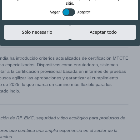
sitio.
Negar
Aceptar
Sólo necesario
Aceptar todo
Copiar enlace
ndia ha introducido criterios actualizados de certificación MTCTE
ba especializados. Dispositivos como enrutadores, sistemas
r a la certificación provisional basada en informes de pruebas
busca agilizar las aprobaciones y garantizar el cumplimiento
o de 2025, lo que marca un camino más flexible para los
ado indio.
ación de RF, EMC, seguridad y tipo ecológico para productos de
res que combina una amplia experiencia en el sector de la
yectos.