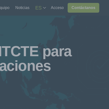
ES
equipo
Noticias
Acceso
Contáctanos
 MTCTE para
aciones