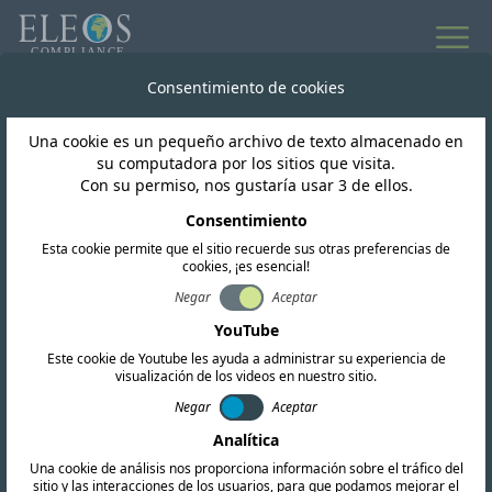
Todas las noticias
Consentimiento de cookies
Una cookie es un pequeño archivo de texto almacenado en
Irak
su computadora por los sitios que visita.
Con su permiso, nos gustaría usar 3 de ellos.
CMC republicó la
Consentimiento
Esta cookie permite que el sitio recuerde sus otras preferencias de
consulta sobre los SRD
cookies, ¡es esencial!
y las directrices UWB
Negar
Aceptar
YouTube
Este cookie de Youtube les ayuda a administrar su experiencia de
visualización de los videos en nuestro sitio.
Negar
Aceptar
Analítica
Una cookie de análisis nos proporciona información sobre el tráfico del
sitio y las interacciones de los usuarios, para que podamos mejorar el