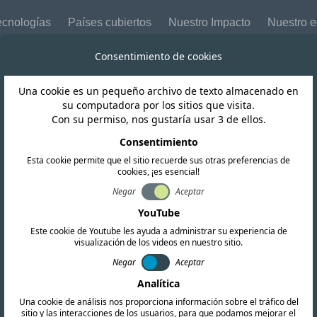
ecnologías
Países cubiertos
Nuestro Impacto
Nuestro 
Consentimiento de cookies
Una cookie es un pequeño archivo de texto almacenado en
Malasia
su computadora por los sitios que visita.
Con su permiso, nos gustaría usar 3 de ellos.
ones del equipo d
Consentimiento
Esta cookie permite que el sitio recuerde sus otras preferencias de
cookies, ¡es esencial!
de MCMC (segund
Negar
Aceptar
YouTube
Este cookie de Youtube les ayuda a administrar su experiencia de
visualización de los videos en nuestro sitio.
Negar
Aceptar
Analítica
Una cookie de análisis nos proporciona información sobre el tráfico del
sitio y las interacciones de los usuarios, para que podamos mejorar el