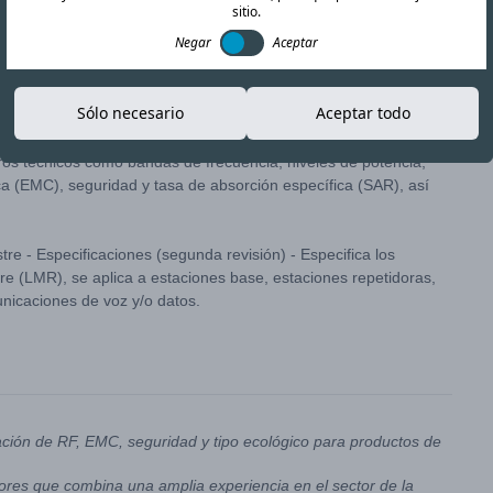
sitio.
Negar
Aceptar
Copiar enlace
Sólo necesario
Aceptar todo
ficación para equipos de radio móvil terrestre (LMR) en Malasia,
ros técnicos como bandas de frecuencia, niveles de potencia,
a (EMC), seguridad y tasa de absorción específica (SAR), así
 - Especificaciones (segunda revisión) - Especifica los
stre (LMR), se aplica a estaciones base, estaciones repetidoras,
unicaciones de voz y/o datos.
ación de RF, EMC, seguridad y tipo ecológico para productos de
res que combina una amplia experiencia en el sector de la