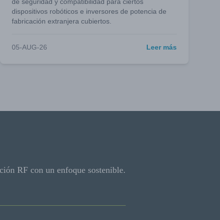
de seguridad y compatibilidad para ciertos
dispositivos robóticos e inversores de potencia de
fabricación extranjera cubiertos.
05-AUG-26
Leer más
ción RF con un enfoque sostenible.