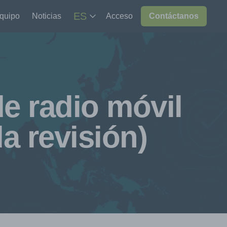
ES
equipo
Noticias
Acceso
Contáctanos
e radio móvil
a revisión)