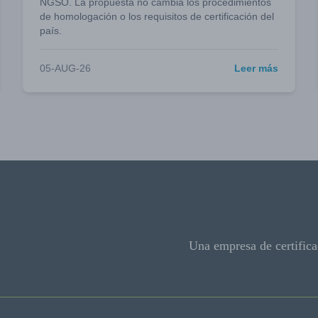
NGSO. La propuesta no cambia los procedimientos
de homologación o los requisitos de certificación del
país.
05-AUG-26
Leer más
Una empresa de certifica