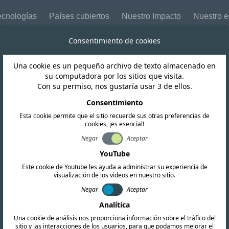
ecnologías
Países cubiertos
Nuestro Impacto
Nuestro 
Consentimiento de cookies
Una cookie es un pequeño archivo de texto almacenado en
México
su computadora por los sitios que visita.
Con su permiso, nos gustaría usar 3 de ellos.
trasos en el IFT
Consentimiento
Esta cookie permite que el sitio recuerde sus otras preferencias de
cookies, ¡es esencial!
Negar
Aceptar
YouTube
Este cookie de Youtube les ayuda a administrar su experiencia de
visualización de los videos en nuestro sitio.
Negar
Aceptar
Analítica
Una cookie de análisis nos proporciona información sobre el tráfico del
sitio y las interacciones de los usuarios, para que podamos mejorar el
Copiar enlace