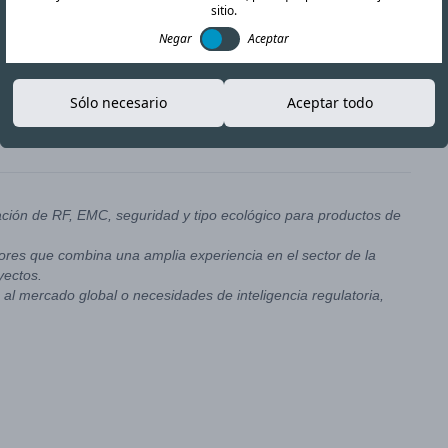
sitio.
Negar
Aceptar
emoras actuales en el procesamiento de solicitudes en el IFETEL
n de aprobaciones es de unas 18 semanas.
Sólo necesario
Aceptar todo
n embargo, para las nuevas aplicaciones, asegúrese de dejar
ación de RF, EMC, seguridad y tipo ecológico para productos de
res que combina una amplia experiencia en el sector de la
yectos.
al mercado global o necesidades de inteligencia regulatoria,