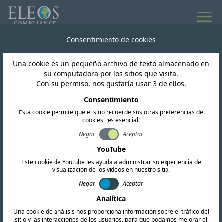
Todas las noticias
Consentimiento de cookies
Una cookie es un pequeño archivo de texto almacenado en
Paraguay
su computadora por los sitios que visita.
Con su permiso, nos gustaría usar 3 de ellos.
CONATEL actualiza el
Consentimiento
Esta cookie permite que el sitio recuerde sus otras preferencias de
PNA para Facilitar la
cookies, ¡es esencial!
Implementación de la
Negar
Aceptar
YouTube
Tecnología 5G
Este cookie de Youtube les ayuda a administrar su experiencia de
visualización de los videos en nuestro sitio.
Negar
Aceptar
Analítica
Una cookie de análisis nos proporciona información sobre el tráfico del
sitio y las interacciones de los usuarios, para que podamos mejorar el