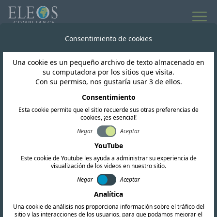
Todas las noticias
Consentimiento de cookies
Una cookie es un pequeño archivo de texto almacenado en
Paraguay
su computadora por los sitios que visita.
Con su permiso, nos gustaría usar 3 de ellos.
CONATEL actualiza el
Consentimiento
Esta cookie permite que el sitio recuerde sus otras preferencias de
PNA para Facilitar la
cookies, ¡es esencial!
Implementación de la
Negar
Aceptar
YouTube
Tecnología 5G
Este cookie de Youtube les ayuda a administrar su experiencia de
visualización de los videos en nuestro sitio.
Negar
Aceptar
Analítica
Una cookie de análisis nos proporciona información sobre el tráfico del
sitio y las interacciones de los usuarios, para que podamos mejorar el