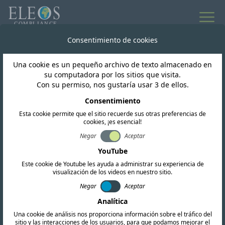
Consentimiento de cookies
Una cookie es un pequeño archivo de texto almacenado en
su computadora por los sitios que visita.
Con su permiso, nos gustaría usar 3 de ellos.
Consentimiento
Esta cookie permite que el sitio recuerde sus otras preferencias de
cookies, ¡es esencial!
Negar
Aceptar
Zambia
YouTube
Este cookie de Youtube les ayuda a administrar su experiencia de
visualización de los videos en nuestro sitio.
Ofrecemos servicios completos de
Negar
Aceptar
certificación de RF, EMC y seguridad. Nuestro
Analítica
equipo también realiza investigaciones
Una cookie de análisis nos proporciona información sobre el tráfico del
regulatorias exhaustivas y proporciona
sitio y las interacciones de los usuarios, para que podamos mejorar el