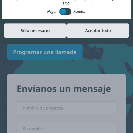
sitio.
información actualizada para ayudarle a
Negar
Aceptar
navegar el panorama del cumplimiento
normativo. Zambia con confianza.
Sólo necesario
Aceptar todo
Programar una llamada
Envíanos un mensaje
nombre de empresa
Nombre