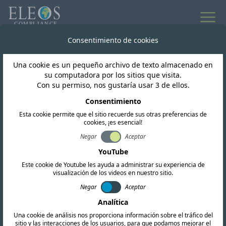
Consentimiento de cookies
Una cookie es un pequeño archivo de texto almacenado en
su computadora por los sitios que visita.
Con su permiso, nos gustaría usar 3 de ellos.
Consentimiento
Esta cookie permite que el sitio recuerde sus otras preferencias de
cookies, ¡es esencial!
Negar
Aceptar
Antigua y Barbuda
YouTube
Este cookie de Youtube les ayuda a administrar su experiencia de
visualización de los videos en nuestro sitio.
Ofrecemos servicios completos de
Negar
Aceptar
certificación de RF, EMC y seguridad. Nuestro
Analítica
equipo también realiza investigaciones
Una cookie de análisis nos proporciona información sobre el tráfico del
regulatorias exhaustivas y proporciona
sitio y las interacciones de los usuarios, para que podamos mejorar el