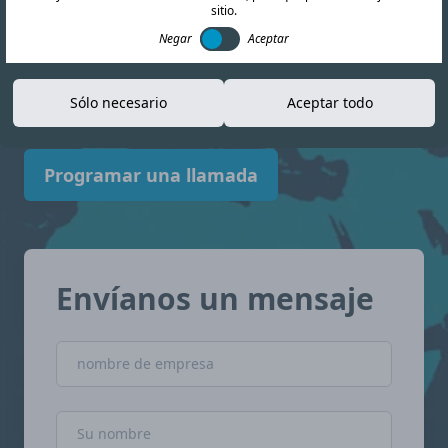
sitio.
información actualizada para ayudarle a
Negar
Aceptar
navegar el panorama del cumplimiento
normativo. Antigua y Barbuda con confianza.
Sólo necesario
Aceptar todo
Programar una llamada
Envíanos un mensaje
nombre de empresa
Nombre