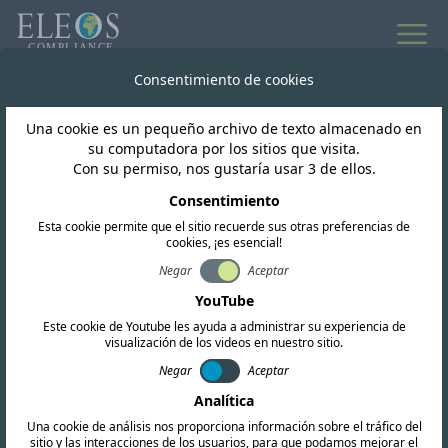
Consentimiento de cookies
Una cookie es un pequeño archivo de texto almacenado en
su computadora por los sitios que visita.
Con su permiso, nos gustaría usar 3 de ellos.
Consentimiento
Esta cookie permite que el sitio recuerde sus otras preferencias de
cookies, ¡es esencial!
Jamaica
Negar
Aceptar
YouTube
Este cookie de Youtube les ayuda a administrar su experiencia de
Ofrecemos servicios completos de
visualización de los videos en nuestro sitio.
certificación de RF, EMC y seguridad. Nuestro
Negar
Aceptar
equipo también realiza investigaciones
Analítica
Una cookie de análisis nos proporciona información sobre el tráfico del
regulatorias exhaustivas y proporciona
sitio y las interacciones de los usuarios, para que podamos mejorar el