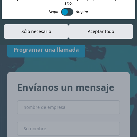
sitio.
información actualizada para ayudarle a
Negar
Aceptar
navegar el panorama del cumplimiento
normativo. Jamaica con confianza.
Sólo necesario
Aceptar todo
Programar una llamada
Envíanos un mensaje
nombre de empresa
Nombre