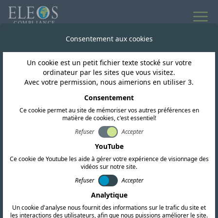
Toutes les actualités
Consentement aux cookies
Un cookie est un petit fichier texte stocké sur votre
Brésil
ordinateur par les sites que vous visitez.
Avec votre permission, nous aimerions en utiliser 3.
Le régulateur brésilien
Consentement
Ce cookie permet au site de mémoriser vos autres préférences en
ANATEL a publié 3
matière de cookies, c'est essentiel!
nouveaux ACT
Refuser
Accepter
YouTube
concernant la résolution
Ce cookie de Youtube les aide à gérer votre expérience de visionnage des
vidéos sur notre site.
715 de 2019
Refuser
Accepter
Analytique
Un cookie d'analyse nous fournit des informations sur le trafic du site et
les interactions des utilisateurs, afin que nous puissions améliorer le site.