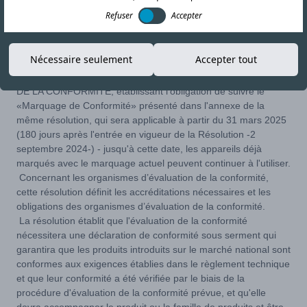
05-DEC-24
Copier le lien
Refuser
Accepter
Le Secrétariat de l'Industrie et du Commerce du Ministère de
Nécessaire seulement
Accepter tout
l'Économie de la République Argentine a publié la Résolution
237/2024, qui approuve le CADRE GÉNÉRAL D'ÉVALUATION
DE LA CONFORMITÉ, établissant l'obligation de suivre le
«Marquage de Conformité» présenté dans l'annexe de la
même résolution, qui sera applicable à partir du 31 mars 2025
(180 jours après l'entrée en vigueur de la Résolution -2
septembre 2024-) - jusqu'à cette date, les appareils déjà
marqués avec le marquage actuel peuvent continuer à l'utiliser.
Concernant les organismes d’évaluation de la conformité,
cette résolution définit les accréditations nécessaires et les
obligations des organismes d’évaluation de la conformité.
La résolution établit que l'évaluation de la conformité
nécessitera une déclaration de conformité sous serment qui
garantira que les produits introduits sur le marché national sont
conformes aux exigences établies dans le règlement technique
et que leur conformité a été vérifiée par le biais de la
procédure d'évaluation de la conformité prévue, et qu'elle