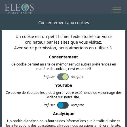
Toutes les actualités
Consentement aux cookies
Un cookie est un petit fichier texte stocké sur votre
Argentine
ordinateur par les sites que vous visitez.
Avec votre permission, nous aimerions en utiliser 3.
L'Argentine publie la
Consentement
Ce cookie permet au site de mémoriser vos autres préférences en
résolution 237/2024.
matière de cookies, c'est essentiel!
Refuser
Accepter
YouTube
Ce cookie de Youtube les aide à gérer votre expérience de visionnage des
vidéos sur notre site.
Refuser
Accepter
Analytique
Un cookie d'analyse nous fournit des informations sur le trafic du site et
les interactions des utilisateurs, afin que nous puissions améliorer le site.