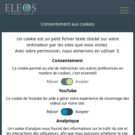
Toutes les actualités
Consentement aux cookies
Un cookie est un petit fichier texte stocké sur votre
Bostwana
ordinateur par les sites que vous visitez.
Avec votre permission, nous aimerions en utiliser 3.
BOTSWANA : Directives
Consentement
Ce cookie permet au site de mémoriser vos autres préférences en
de vérification des
matière de cookies, c'est essentiel!
homologations
Refuser
Accepter
YouTube
(Equipements avec SIM)
Ce cookie de Youtube les aide à gérer votre expérience de visionnage des
vidéos sur notre site.
Refuser
Accepter
Analytique
Un cookie d'analyse nous fournit des informations sur le trafic du site et
les interactions des utilisateurs, afin que nous puissions améliorer le site.