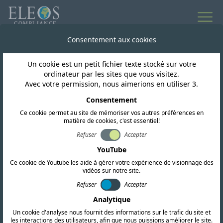
Toutes les actualités
Consentement aux cookies
Un cookie est un petit fichier texte stocké sur votre
Inde
ordinateur par les sites que vous visitez.
Avec votre permission, nous aimerions en utiliser 3.
L'organisme indien TEC
Consentement
Ce cookie permet au site de mémoriser vos autres préférences en
lance une consultation
matière de cookies, c'est essentiel!
publique sur les
Refuser
Accepter
YouTube
fréquences ER de 2,4, 5
Ce cookie de Youtube les aide à gérer votre expérience de visionnage des
vidéos sur notre site.
et 6 GHz.
Refuser
Accepter
Analytique
Un cookie d'analyse nous fournit des informations sur le trafic du site et
les interactions des utilisateurs, afin que nous puissions améliorer le site.