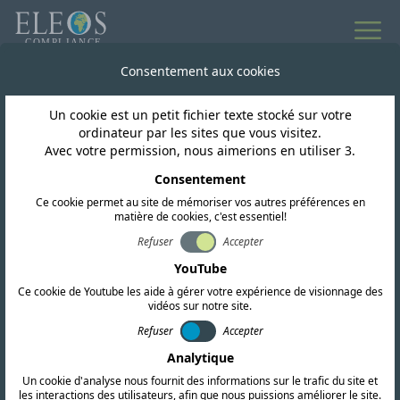
Toutes les actualités
Consentement aux cookies
Un cookie est un petit fichier texte stocké sur votre
Inde
ordinateur par les sites que vous visitez.
Avec votre permission, nous aimerions en utiliser 3.
Le ministère indien des
Consentement
Ce cookie permet au site de mémoriser vos autres préférences en
Télécommunications
matière de cookies, c'est essentiel!
met à jour les normes
Refuser
Accepter
YouTube
TEC pour les
Ce cookie de Youtube les aide à gérer votre expérience de visionnage des
vidéos sur notre site.
équipements de
Refuser
Accepter
sécurité SIM et IP
Analytique
Un cookie d'analyse nous fournit des informations sur le trafic du site et
les interactions des utilisateurs, afin que nous puissions améliorer le site.