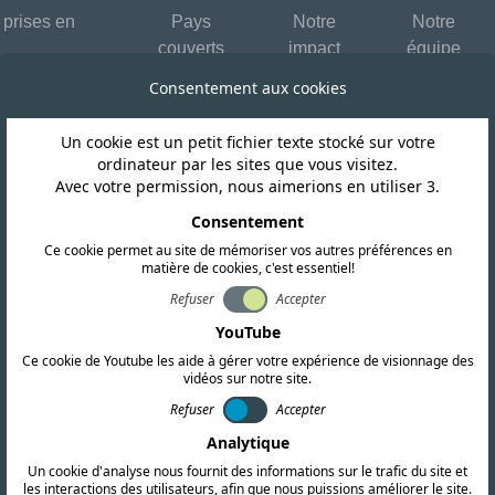
 prises en
Pays
Notre
Notre
couverts
impact
équipe
Consentement aux cookies
Un cookie est un petit fichier texte stocké sur votre
Indonésie
ordinateur par les sites que vous visitez.
Avec votre permission, nous aimerions en utiliser 3.
ance une consult
Consentement
Ce cookie permet au site de mémoriser vos autres préférences en
matière de cookies, c'est essentiel!
 de route nationale
Refuser
Accepter
YouTube
s directrices ét
Ce cookie de Youtube les aide à gérer votre expérience de visionnage des
vidéos sur notre site.
Refuser
Accepter
Analytique
Un cookie d'analyse nous fournit des informations sur le trafic du site et
les interactions des utilisateurs, afin que nous puissions améliorer le site.