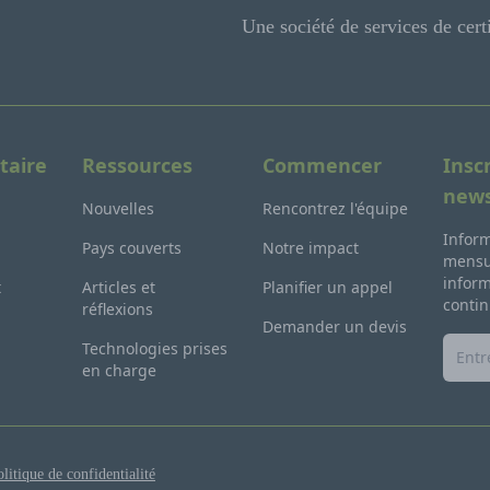
Une société de services de cert
taire
Ressources
Commencer
Insc
news
Nouvelles
Rencontrez l'équipe
Inform
Pays couverts
Notre impact
mensue
inform
t
Articles et
Planifier un appel
contin
réflexions
Demander un devis
Technologies prises
en charge
litique de confidentialité