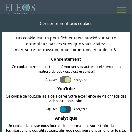
Consentement aux cookies
Un cookie est un petit fichier texte stocké sur votre
ordinateur par les sites que vous visitez.
Avec votre permission, nous aimerions en utiliser 3.
Consentement
Ce cookie permet au site de mémoriser vos autres préférences en
matière de cookies, c'est essentiel!
Refuser
Accepter
YouTube
Retour aux articles et aux idées
Ce cookie de Youtube les aide à gérer votre expérience de visionnage des
vidéos sur notre site.
Actualités internes
Refuser
Accepter
Guide de certification
Analytique
Un cookie d'analyse nous fournit des informations sur le trafic du site et
pour les appareils Wi-Fi
les interactions des utilisateurs, afin que nous puissions améliorer le site.