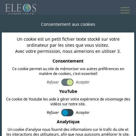
Consentement aux cookies
Un cookie est un petit fichier texte stocké sur votre
ordinateur par les sites que vous visitez.
Avec votre permission, nous aimerions en utiliser 3.
Consentement
Ce cookie permet au site de mémoriser vos autres préférences en
matière de cookies, c'est essentiel!
Refuser
Accepter
YouTube
Retour aux articles et aux idées
Ce cookie de Youtube les aide à gérer votre expérience de visionnage des
vidéos sur notre site.
Nigeria
Refuser
Accepter
Plongée en profondeur
Analytique
Un cookie d'analyse nous fournit des informations sur le trafic du site et
dans les exigences
les interactions des utilisateurs, afin que nous puissions améliorer le site.