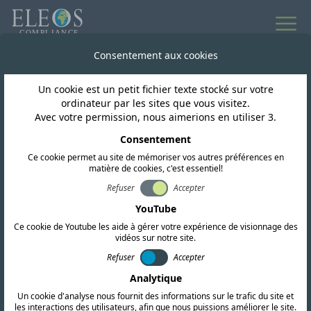
Consentement aux cookies
Un cookie est un petit fichier texte stocké sur votre
ordinateur par les sites que vous visitez.
Avec votre permission, nous aimerions en utiliser 3.
Papouasie-Nouvelle-Guinée
Consentement
Multiplier notre impact :
Ce cookie permet au site de mémoriser vos autres préférences en
matière de cookies, c'est essentiel!
protéger le joyau de la
Refuser
Accepter
YouTube
couronne de Papouasie
Ce cookie de Youtube les aide à gérer votre expérience de visionnage des
vidéos sur notre site.
Refuser
Accepter
Analytique
Un cookie d'analyse nous fournit des informations sur le trafic du site et
les interactions des utilisateurs, afin que nous puissions améliorer le site.