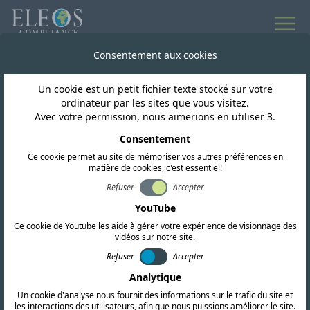
Toutes les actualités
Consentement aux cookies
Un cookie est un petit fichier texte stocké sur votre
Ouzbékistan
ordinateur par les sites que vous visitez.
Avec votre permission, nous aimerions en utiliser 3.
L'Ouzbékistan a
Consentement
Ce cookie permet au site de mémoriser vos autres préférences en
exprimé le souhait
matière de cookies, c'est essentiel!
d'harmoniser les
Refuser
Accepter
YouTube
réglementations avec
Ce cookie de Youtube les aide à gérer votre expérience de visionnage des
vidéos sur notre site.
l'Union Douanière (CU)
Refuser
Accepter
Analytique
Un cookie d'analyse nous fournit des informations sur le trafic du site et
les interactions des utilisateurs, afin que nous puissions améliorer le site.