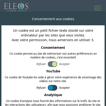
Consentement aux cookies
Un cookie est un petit fichier texte stocké sur votre
ordinateur par les sites que vous visitez.
Avec votre permission, nous aimerions en utiliser 3.
DEMANDER UN DEVIS
Consentement
Contactez-nous aujourd'hui
Ce cookie permet au site de mémoriser vos autres préférences en
matière de cookies, c'est essentiel!
Nous sommes là pour répondre à tous vos
Refuser
Accepter
besoins en matière de conformité internationale.
YouTube
Remplissez le formulaire ci-dessous ou contactez
Ce cookie de Youtube les aide à gérer votre expérience de visionnage des
vidéos sur notre site.
directement nos bureaux dans le monde entier.
Refuser
Accepter
Analytique
Un cookie d'analyse nous fournit des informations sur le trafic du site et
les interactions des utilisateurs, afin que nous puissions améliorer le site.