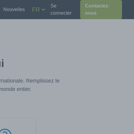
Se
Contactez-
FR
Nouvelles
connecter
nous
i
nationale. Remplissez le
monde entier.