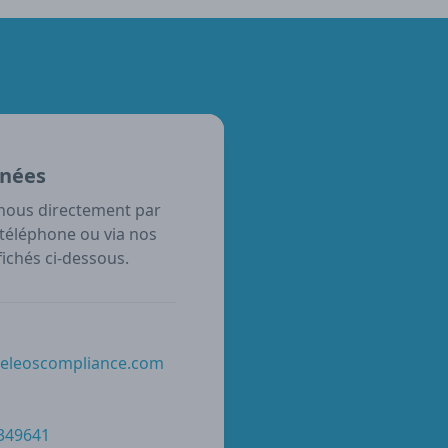
nées
nous directement par
 téléphone ou via nos
ichés ci-dessous.
@eleoscompliance.com
 349641