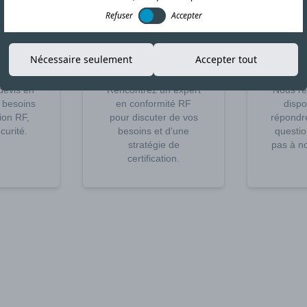
Refuser
Accepter
er un
Planifier un
A
Nécessaire seulement
Accepter tout
s
appel
qu
devis en
Rencontrez un expert
Nous re
 besoins
en conformité RF
dispo
tion RF,
pour discuter de vos
répondre
urité.
besoins et d'une
questio
stratégie de
pas à no
certification.