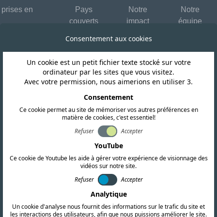
 prises en
Pays
Notre
Notre
couverts
impact
équipe
Consentement aux cookies
Un cookie est un petit fichier texte stocké sur votre
ordinateur par les sites que vous visitez.
Avec votre permission, nous aimerions en utiliser 3.
DEMANDER UN DEVIS
Contactez-nous aujourd'hu
Consentement
Ce cookie permet au site de mémoriser vos autres préférences en
matière de cookies, c'est essentiel!
ondre à tous vos besoins en matière de conformité inter
Refuser
Accepter
i-dessous ou contactez directement nos bureaux dans le 
YouTube
Ce cookie de Youtube les aide à gérer votre expérience de visionnage des
vidéos sur notre site.
Refuser
Accepter
Analytique
Un cookie d'analyse nous fournit des informations sur le trafic du site et
les interactions des utilisateurs, afin que nous puissions améliorer le site.