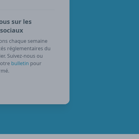
ous sur les
sociaux
ons chaque semaine
tés réglementaires du
er. Suivez-nous ou
notre
bulletin
pour
rmé.
ube