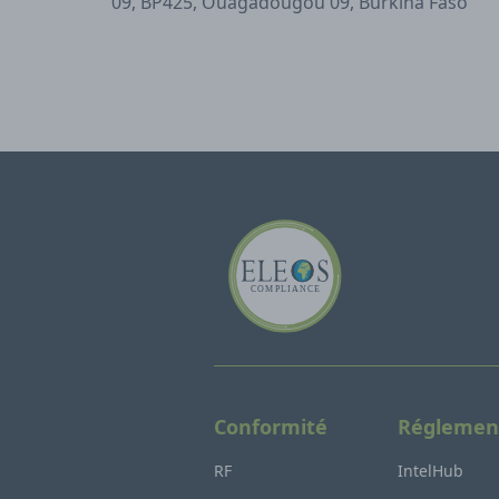
09, BP425, Ouagadougou 09, Burkina Faso
Conformité
Réglemen
RF
IntelHub