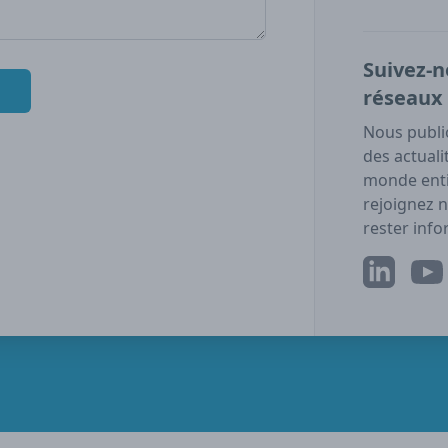
Suivez-n
réseaux 
Nous publi
des actuali
monde enti
rejoignez 
rester info
LinkedIn
YouT