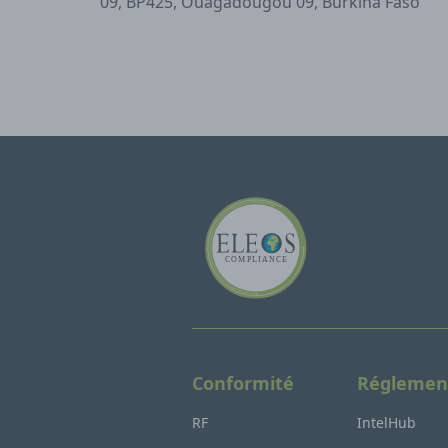
09, BP425, Ouagadougou 09, Burkina Faso
Conformité
Réglemen
RF
IntelHub