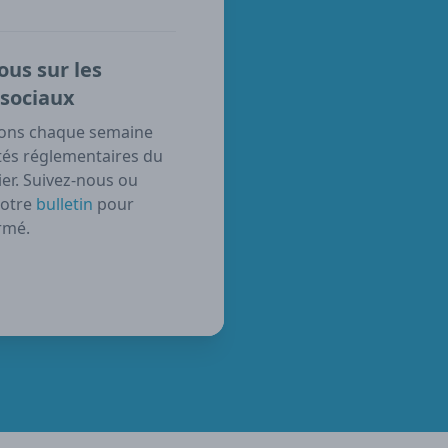
ous sur les
sociaux
ons chaque semaine
tés réglementaires du
er. Suivez-nous ou
notre
bulletin
pour
rmé.
ube