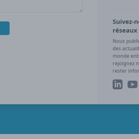
Suivez-n
réseaux 
Nous publi
des actuali
monde enti
rejoignez 
rester info
LinkedIn
YouT