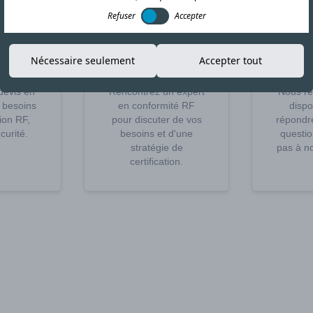
Refuser
Accepter
er un
Planifier un
A
Nécessaire seulement
Accepter tout
s
appel
qu
devis en
Rencontrez un expert
Nous re
 besoins
en conformité RF
dispo
tion RF,
pour discuter de vos
répondre
urité.
besoins et d'une
questio
stratégie de
pas à no
certification.