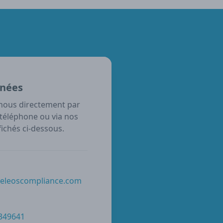
nées
nous directement par
 téléphone ou via nos
ichés ci-dessous.
@eleoscompliance.com
 349641