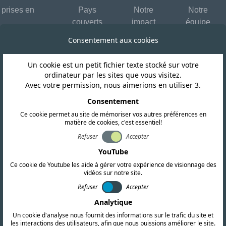
 prises en
Pays
Notre
Notre
couverts
impact
équipe
Consentement aux cookies
Un cookie est un petit fichier texte stocké sur votre
ordinateur par les sites que vous visitez.
Avec votre permission, nous aimerions en utiliser 3.
DEMANDER UN DEVIS
Contactez-nous aujourd'hu
Consentement
Ce cookie permet au site de mémoriser vos autres préférences en
matière de cookies, c'est essentiel!
ondre à tous vos besoins en matière de conformité inter
Refuser
Accepter
i-dessous ou contactez directement nos bureaux dans le 
YouTube
Ce cookie de Youtube les aide à gérer votre expérience de visionnage des
vidéos sur notre site.
Refuser
Accepter
Analytique
Un cookie d'analyse nous fournit des informations sur le trafic du site et
les interactions des utilisateurs, afin que nous puissions améliorer le site.