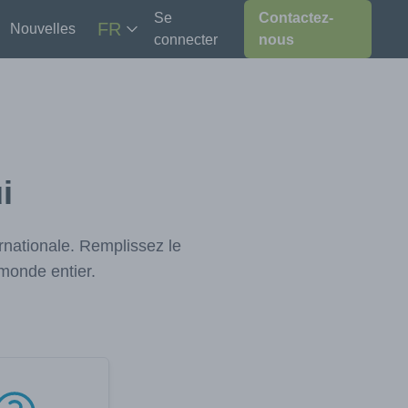
Se
Contactez-
FR
Nouvelles
connecter
nous
i
nationale. Remplissez le
monde entier.