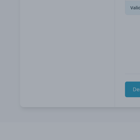
Vali
De