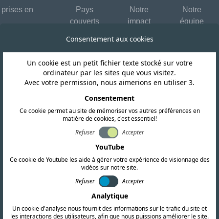
 prises en
Pays
Notre
Notre
couverts
impact
équipe
Consentement aux cookies
Un cookie est un petit fichier texte stocké sur votre
ordinateur par les sites que vous visitez.
Avec votre permission, nous aimerions en utiliser 3.
Consentement
Envoyez-
Ce cookie permet au site de mémoriser vos autres préférences en
matière de cookies, c'est essentiel!
Nom de l'entreprise
Refuser
Accepter
YouTube
uda
Ce cookie de Youtube les aide à gérer votre expérience de visionnage des
Nom
vidéos sur notre site.
Refuser
Accepter
tification RF, CEM et
Analytique
Message
Un cookie d'analyse nous fournit des informations sur le trafic du site et
es recherches
les interactions des utilisateurs, afin que nous puissions améliorer le site.