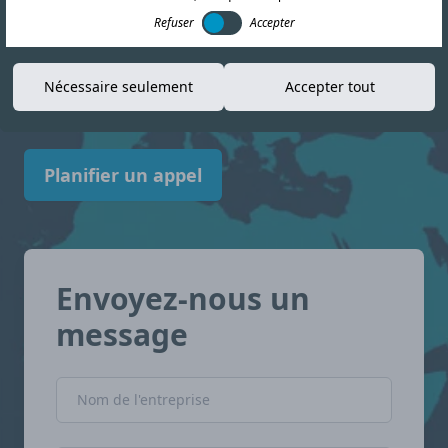
Refuser
Accepter
informations actualisées pour vous aider à
vous y retrouver dans le paysage de la
Nécessaire seulement
Accepter tout
conformité. Maroc avec confiance.
Planifier un appel
Envoyez-nous un
message
Nom de l'entreprise