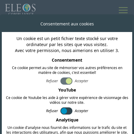
Consentement aux cookies
Un cookie est un petit fichier texte stocké sur votre
ordinateur par les sites que vous visitez.
Avec votre permission, nous aimerions en utiliser 3.
Consentement
Ce cookie permet au site de mémoriser vos autres préférences en
matière de cookies, c'est essentiel!
Refuser
Accepter
Maroc
YouTube
Ce cookie de Youtube les aide à gérer votre expérience de visionnage des
vidéos sur notre site.
Nous proposons des services complets de
Refuser
Accepter
certification RF, CEM et de sécurité. Notre
Analytique
équipe mène également des recherches
Un cookie d'analyse nous fournit des informations sur le trafic du site et
réglementaires approfondies et fournit des
les interactions des utilisateurs, afin que nous puissions améliorer le site.