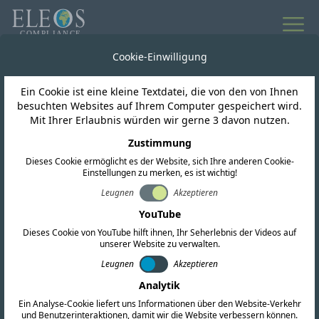
Cookie-Einwilligung
Ein Cookie ist eine kleine Textdatei, die von den von Ihnen
besuchten Websites auf Ihrem Computer gespeichert wird.
Mit Ihrer Erlaubnis würden wir gerne 3 davon nutzen.
Zustimmung
Dieses Cookie ermöglicht es der Website, sich Ihre anderen Cookie-
Einstellungen zu merken, es ist wichtig!
Nigeria
Leugnen
Akzeptieren
YouTube
Dieses Cookie von YouTube hilft ihnen, Ihr Seherlebnis der Videos auf
Wir bieten umfassende Zertifizierungsdienste
unserer Website zu verwalten.
für HF, EMV und Sicherheit an. Unser Team
Leugnen
Akzeptieren
führt außerdem umfassende regulatorische
Analytik
Ein Analyse-Cookie liefert uns Informationen über den Website-Verkehr
Recherchen durch und liefert aktuelle
und Benutzerinteraktionen, damit wir die Website verbessern können.