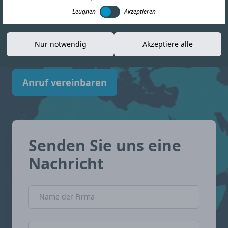
Informationen, die Ihnen helfen, sich in der
Leugnen
Akzeptieren
Compliance-Landschaft zurechtzufinden.
Nigeria mit Zuversicht.
Nur notwendig
Akzeptiere alle
Anruf vereinbaren
Senden Sie uns eine
Nachricht
Name der Firma
Name