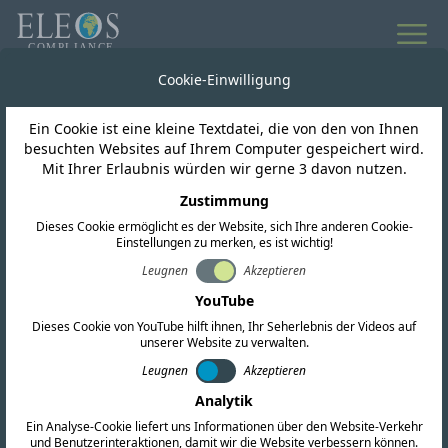
Cookie-Einwilligung
Ein Cookie ist eine kleine Textdatei, die von den von Ihnen
besuchten Websites auf Ihrem Computer gespeichert wird.
Mit Ihrer Erlaubnis würden wir gerne 3 davon nutzen.
FORDERN SIE EIN ANGEBOT AN
Zustimmung
Kontaktieren Sie uns noch
Dieses Cookie ermöglicht es der Website, sich Ihre anderen Cookie-
heute
Einstellungen zu merken, es ist wichtig!
Leugnen
Akzeptieren
YouTube
Wir unterstützen Sie bei all Ihren globalen
Dieses Cookie von YouTube hilft ihnen, Ihr Seherlebnis der Videos auf
Compliance-Anforderungen. Füllen Sie das
unserer Website zu verwalten.
untenstehende Formular aus oder wenden Sie
Leugnen
Akzeptieren
sich direkt an unsere Niederlassungen weltweit.
Analytik
Ein Analyse-Cookie liefert uns Informationen über den Website-Verkehr
und Benutzerinteraktionen, damit wir die Website verbessern können.