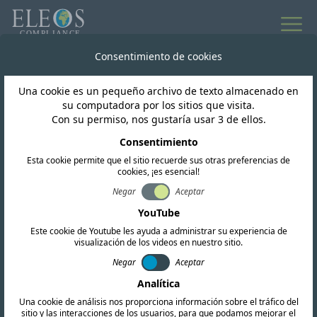
Todas las noticias
Consentimiento de cookies
Una cookie es un pequeño archivo de texto almacenado en
India
su computadora por los sitios que visita.
Con su permiso, nos gustaría usar 3 de ellos.
Actualización sobre
Consentimiento
Esta cookie permite que el sitio recuerde sus otras preferencias de
licencias y tarifas del
cookies, ¡es esencial!
esquema BIS II de la
Negar
Aceptar
YouTube
India
Este cookie de Youtube les ayuda a administrar su experiencia de
visualización de los videos en nuestro sitio.
Negar
Aceptar
Analítica
Una cookie de análisis nos proporciona información sobre el tráfico del
sitio y las interacciones de los usuarios, para que podamos mejorar el