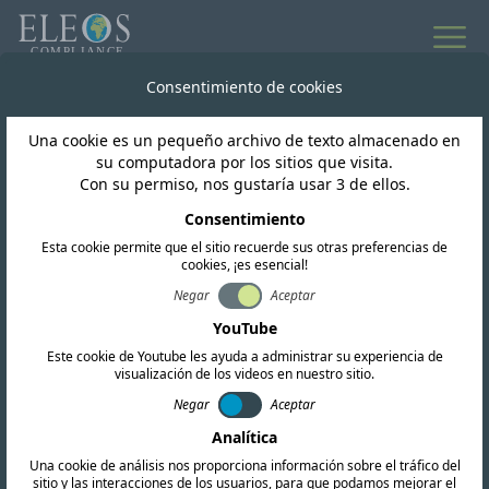
Consentimiento de cookies
Una cookie es un pequeño archivo de texto almacenado en
su computadora por los sitios que visita.
SERVICIOS DE CUMPLIMIENTO
Con su permiso, nos gustaría usar 3 de ellos.
Certificación RF
Consentimiento
internacional
Esta cookie permite que el sitio recuerde sus otras preferencias de
cookies, ¡es esencial!
Negar
Aceptar
Eleos Compliance ofrece un servicio rápido y
YouTube
rentable, impartido por profesionales con
Este cookie de Youtube les ayuda a administrar su experiencia de
visualización de los videos en nuestro sitio.
amplia experiencia en regulación. Trabajamos
Negar
Aceptar
eficientemente para cumplir con sus plazos,
Analítica
ofreciendo una comunicación clara y una
Una cookie de análisis nos proporciona información sobre el tráfico del
sitio y las interacciones de los usuarios, para que podamos mejorar el