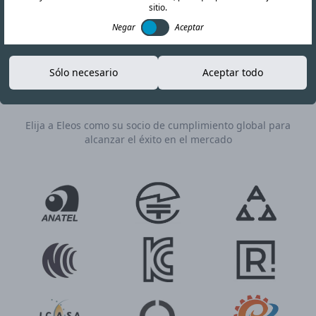
gestión experta durante todo su proyecto de
sitio.
certificación de RF.
Negar
Aceptar
Sólo necesario
Aceptar todo
Contáctanos
Solicitar cotización
Elija a Eleos como su socio de cumplimiento global para
alcanzar el éxito en el mercado