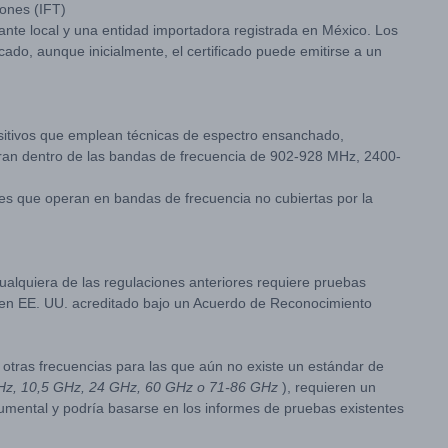
iones (IFT)
ante local y una entidad importadora registrada en México. Los
ficado, aunque inicialmente, el certificado puede emitirse a un
ositivos que emplean técnicas de espectro ensanchado,
peran dentro de las bandas de frecuencia de 902-928 MHz, 2400-
es que operan en bandas de frecuencia no cubiertas por la
 cualquiera de las regulaciones anteriores requiere pruebas
 en EE. UU. acreditado bajo un Acuerdo de Reconocimiento
tras frecuencias para las que aún no existe un estándar de
Hz, 10,5 GHz, 24 GHz, 60 GHz o 71-86 GHz
), requieren un
cumental y podría basarse en los informes de pruebas existentes