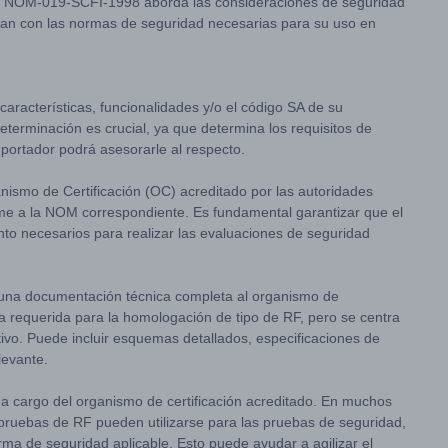
La NOM-019-SCFI-1998 aborda las consideraciones de seguridad
lan con las normas de seguridad necesarias para su uso en
aracterísticas, funcionalidades y/o el código SA de su
terminación es crucial, ya que determina los requisitos de
mportador podrá asesorarle al respecto.
nismo de Certificación (OC) acreditado por las autoridades
rme a la NOM correspondiente. Es fundamental garantizar que el
to necesarios para realizar las evaluaciones de seguridad
 una documentación técnica completa al organismo de
la requerida para la homologación de tipo de RF, pero se centra
ivo. Puede incluir esquemas detallados, especificaciones de
levante.
a cargo del organismo de certificación acreditado. En muchos
 pruebas de RF pueden utilizarse para las pruebas de seguridad,
rma de seguridad aplicable. Esto puede ayudar a agilizar el