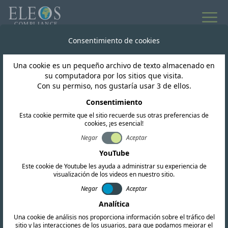
Todas las noticias
Consentimiento de cookies
Una cookie es un pequeño archivo de texto almacenado en
México
su computadora por los sitios que visita.
Con su permiso, nos gustaría usar 3 de ellos.
Nuevos Reglamentos
Consentimiento
Esta cookie permite que el sitio recuerde sus otras preferencias de
Técnicos IFT-016-2024 e
cookies, ¡es esencial!
IFT-017-2023
Negar
Aceptar
YouTube
Este cookie de Youtube les ayuda a administrar su experiencia de
visualización de los videos en nuestro sitio.
Negar
Aceptar
Analítica
Una cookie de análisis nos proporciona información sobre el tráfico del
sitio y las interacciones de los usuarios, para que podamos mejorar el