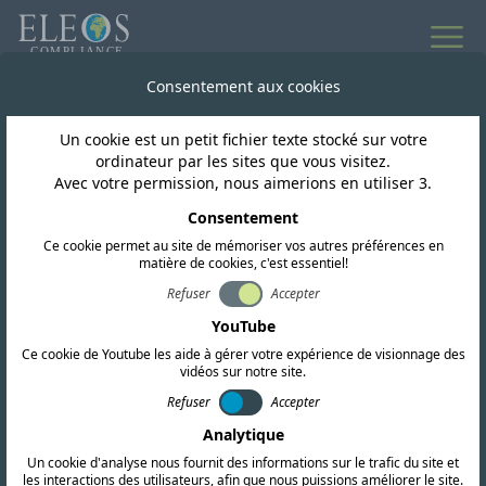
Consentement aux cookies
Un cookie est un petit fichier texte stocké sur votre
ordinateur par les sites que vous visitez.
Avec votre permission, nous aimerions en utiliser 3.
Impact ESG
Consentement
Soutenir la campagne «
Ce cookie permet au site de mémoriser vos autres préférences en
matière de cookies, c'est essentiel!
Earth Raise » de Pipal
Refuser
Accepter
YouTube
Tree en 2026 – un
Ce cookie de Youtube les aide à gérer votre expérience de visionnage des
vidéos sur notre site.
impact deux fois plus
Refuser
Accepter
important ?
Analytique
Un cookie d'analyse nous fournit des informations sur le trafic du site et
les interactions des utilisateurs, afin que nous puissions améliorer le site.