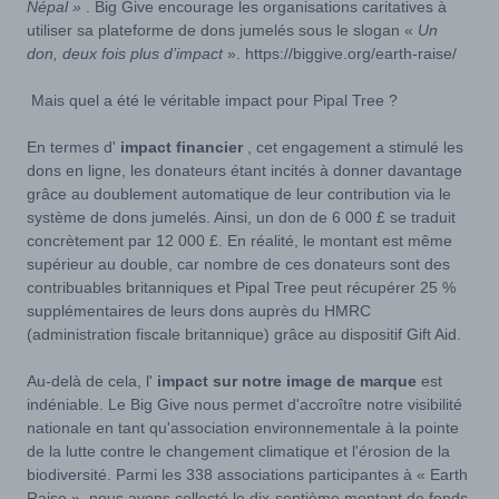
Népal »
. Big Give encourage les organisations caritatives à
utiliser sa plateforme de dons jumelés sous le slogan «
Un
don, deux fois plus d’impact
».
https://biggive.org/earth-raise/
Mais quel a été le véritable impact pour Pipal Tree ?
En termes d'
impact financier
, cet engagement a stimulé les
dons en ligne, les donateurs étant incités à donner davantage
grâce au doublement automatique de leur contribution via le
système de dons jumelés. Ainsi, un don de 6 000 £ se traduit
concrètement par 12 000 £. En réalité, le montant est même
supérieur au double, car nombre de ces donateurs sont des
contribuables britanniques et Pipal Tree peut récupérer 25 %
supplémentaires de leurs dons auprès du HMRC
(administration fiscale britannique) grâce au dispositif Gift Aid.
Au-delà de cela, l'
impact sur notre image de marque
est
indéniable. Le Big Give nous permet d'accroître notre visibilité
nationale en tant qu'association environnementale à la pointe
de la lutte contre le changement climatique et l'érosion de la
biodiversité. Parmi les 338 associations participantes à « Earth
Raise », nous avons collecté le dix-septième montant de fonds.