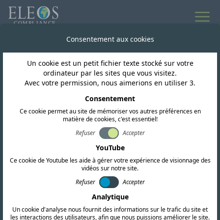
Toutes les actualités
Consentement aux cookies
Un cookie est un petit fichier texte stocké sur votre
Malaisie
ordinateur par les sites que vous visitez.
Avec votre permission, nous aimerions en utiliser 3.
La Malaisie met à jour
Consentement
Ce cookie permet au site de mémoriser vos autres préférences en
ses plans pour le
matière de cookies, c'est essentiel!
système radio standard
Refuser
Accepter
YouTube
dans les bandes 6 GHz
Ce cookie de Youtube les aide à gérer votre expérience de visionnage des
vidéos sur notre site.
et 7 GHz.
Refuser
Accepter
Analytique
Un cookie d'analyse nous fournit des informations sur le trafic du site et
les interactions des utilisateurs, afin que nous puissions améliorer le site.