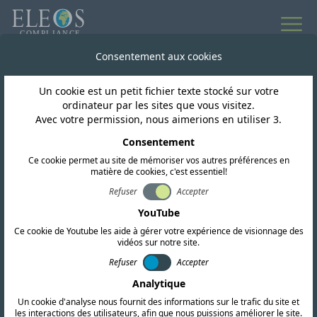
Consentement aux cookies
Renseignements réglementaires mondiaux
Un cookie est un petit fichier texte stocké sur votre
Actualités et
ordinateur par les sites que vous visitez.
Avec votre permission, nous aimerions en utiliser 3.
mises à jour
Consentement
Ce cookie permet au site de mémoriser vos autres préférences en
matière de cookies, c'est essentiel!
Refuser
Accepter
S'abonner
YouTube
Ce cookie de Youtube les aide à gérer votre expérience de visionnage des
vidéos sur notre site.
Refuser
Accepter
Analytique
Un cookie d'analyse nous fournit des informations sur le trafic du site et
les interactions des utilisateurs, afin que nous puissions améliorer le site.