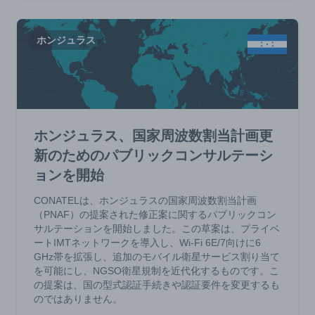
ホンジュラス
ホンジュラス、国家周波数割当計画更
新のためのパブリックコンサルテーシ
ョンを開始
CONATELは、ホンジュラスの国家周波数割当計画
（PNAF）の提案された修正案に関するパブリックコン
サルテーションを開始しました。この草案は、プライベ
ートIMTネットワークを導入し、Wi-Fi 6E/7向けに6
GHz帯を拡張し、追加のモバイル衛星サービス割り当て
を可能にし、NGSO衛星規制を近代化するものです。こ
の提案は、国の型式認証手続きや認証要件を変更するも
のではありません。