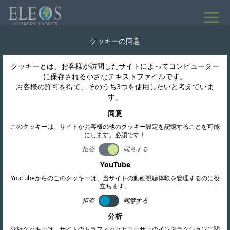
クッキーの同意
世界の規制情報
クッキーとは、お客様が訪問したサイトによってコンピューター
ニュースと更新
に保存される小さなテキストファイルです。
お客様の許可を得て、そのうち3つを使用したいと考えていま
す。
同意
購読する
このクッキーは、サイトがお客様の他のクッキー設定を記憶することを可能
にします。必須です！
拒否
同意する
YouTube
YouTubeからのこのクッキーは、当サイトの動画視聴体験を管理するのに役
立ちます。
拒否
同意する
分析
分析クッキーは、サイトのトラフィックとユーザーのインタラクションに関