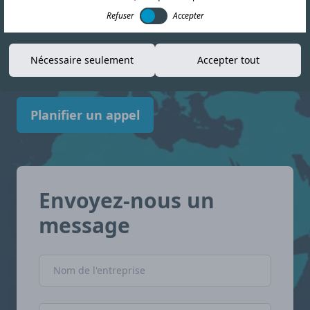
informations actualisées pour vous aider à
Refuser
Accepter
vous y retrouver dans le paysage de la
conformité. Paraguay avec confiance.
Nécessaire seulement
Accepter tout
Planifier un appel
Envoyez-nous un
message
Nom de l'entreprise
Nom