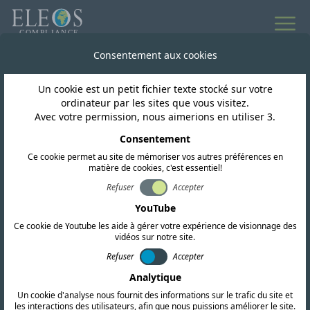
Consentement aux cookies
Un cookie est un petit fichier texte stocké sur votre
ordinateur par les sites que vous visitez.
Avec votre permission, nous aimerions en utiliser 3.
Consentement
Ce cookie permet au site de mémoriser vos autres préférences en
matière de cookies, c'est essentiel!
Paraguay
Refuser
Accepter
YouTube
Ce cookie de Youtube les aide à gérer votre expérience de visionnage des
Nous proposons des services complets de
vidéos sur notre site.
certification RF, CEM et de sécurité. Notre
Refuser
Accepter
Analytique
équipe mène également des recherches
Un cookie d'analyse nous fournit des informations sur le trafic du site et
réglementaires approfondies et fournit des
les interactions des utilisateurs, afin que nous puissions améliorer le site.