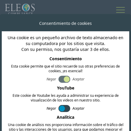
Todas las noticias
Consentimiento de cookies
Una cookie es un pequeño archivo de texto almacenado en
Líbano
su computadora por los sitios que visita.
Con su permiso, nos gustaría usar 3 de ellos.
Líbano propone un
Consentimiento
Esta cookie permite que el sitio recuerde sus otras preferencias de
importante marco de
cookies, ¡es esencial!
reasignación del
Negar
Aceptar
YouTube
espectro radioeléctrico
Este cookie de Youtube les ayuda a administrar su experiencia de
visualización de los videos en nuestro sitio.
para 5G y FWA.
Negar
Aceptar
Analítica
Una cookie de análisis nos proporciona información sobre el tráfico del
sitio y las interacciones de los usuarios, para que podamos mejorar el