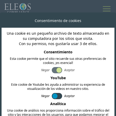
Consentimiento de cookies
Inteligencia regulatoria mundial
Una cookie es un pequeño archivo de texto almacenado en
Noticias y
su computadora por los sitios que visita.
Con su permiso, nos gustaría usar 3 de ellos.
actualizaciones
Consentimiento
Esta cookie permite que el sitio recuerde sus otras preferencias de
cookies, ¡es esencial!
Negar
Aceptar
Suscribir
YouTube
Este cookie de Youtube les ayuda a administrar su experiencia de
visualización de los videos en nuestro sitio.
Negar
Aceptar
Analítica
Una cookie de análisis nos proporciona información sobre el tráfico del
sitio y las interacciones de los usuarios, para que podamos mejorar el