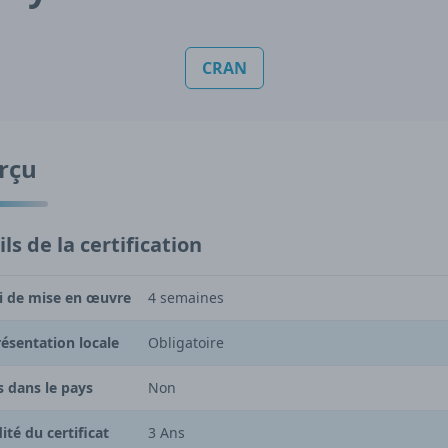
CRAN
rçu
ls de la certification
i de mise en œuvre
4 semaines
ésentation locale
Obligatoire
s dans le pays
Non
dité du certificat
3 Ans