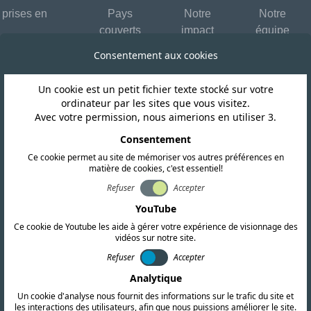
 prises en
Pays
Notre
Notre
couverts
impact
équipe
Consentement aux cookies
Un cookie est un petit fichier texte stocké sur votre
ordinateur par les sites que vous visitez.
Avec votre permission, nous aimerions en utiliser 3.
Consentement
Envoyez-
Ce cookie permet au site de mémoriser vos autres préférences en
matière de cookies, c'est essentiel!
Nom de l'entreprise
Refuser
Accepter
YouTube
Ce cookie de Youtube les aide à gérer votre expérience de visionnage des
Nom
vidéos sur notre site.
Refuser
Accepter
tification RF, CEM et
Analytique
Message
Un cookie d'analyse nous fournit des informations sur le trafic du site et
es recherches
les interactions des utilisateurs, afin que nous puissions améliorer le site.