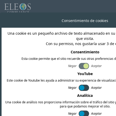
Todas las noticias
Consentimiento de cookies
Una cookie es un pequeño archivo de texto almacenado en su 
Argentina
que visita.
Con su permiso, nos gustaría usar 3 de e
ENACOM implementa
Consentimiento
Esta cookie permite que el sitio recuerde sus otras preferencias d
cambios en los
Negar
Aceptar
requisitos de etiquetado
YouTube
de RAMATEL
Este cookie de Youtube les ayuda a administrar su experiencia de visualizaci
Negar
Aceptar
Analítica
Una cookie de análisis nos proporciona información sobre el tráfico del sitio y
para que podamos mejorar el sitio.
Negar
Aceptar