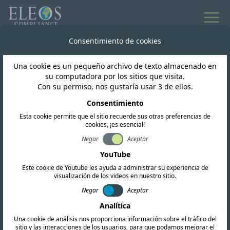
Todas las noticias
Consentimiento de cookies
Una cookie es un pequeño archivo de texto almacenado en
Cuba
su computadora por los sitios que visita.
Con su permiso, nos gustaría usar 3 de ellos.
Nuevo marco
Consentimiento
Esta cookie permite que el sitio recuerde sus otras preferencias de
regulatorio para la
cookies, ¡es esencial!
homologación e
Negar
Aceptar
YouTube
importación
Este cookie de Youtube les ayuda a administrar su experiencia de
visualización de los videos en nuestro sitio.
Negar
Aceptar
Analítica
Una cookie de análisis nos proporciona información sobre el tráfico del
sitio y las interacciones de los usuarios, para que podamos mejorar el