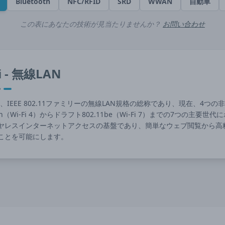
Bluetooth
NFC/RFID
SRD
WWAN
自動車
この表にあなたの技術が見当たりませんか？
お問い合わせ
i - 無線LAN
iは、IEEE 802.11ファミリーの無線LAN規格の総称であり、現在、4つの非免許
11n（Wi-Fi 4）からドラフト802.11be（Wi-Fi 7）までの7つ
ヤレスインターネットアクセスの基盤であり、簡単なウェブ閲覧から高
ことを可能にします。