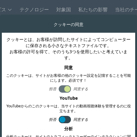
ビス
テクノロジー
対象国
私たちの影響
当社のチ
クッキーの同意
クッキーとは、お客様が訪問したサイトによってコンピューター
に保存される小さなテキストファイルです。
お客様の許可を得て、そのうち3つを使用したいと考えていま
す。
デバイス
同意
このクッキーは、サイトがお客様の他のクッキー設定を記憶することを可能
にします。必須です！
全規制まで、当社は幅広
拒否
同意する
YouTube
ビスを提供しています。
YouTubeからのこのクッキーは、当サイトの動画視聴体験を管理するのに役
率的かつ確実にコンプラ
立ちます。
拒否
同意する
分析
分析クッキーは、サイトのトラフィックとユーザーのインタラクションに関