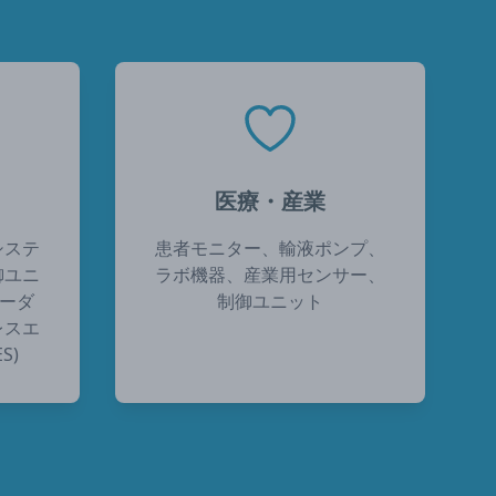
医療・産業
システ
患者モニター、輸液ポンプ、
御ユニ
ラボ機器、産業用センサー、
レーダ
制御ユニット
レスエ
S)