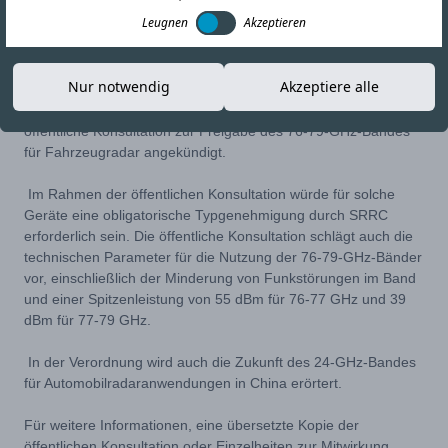
Leugnen
Akzeptieren
01-APR-21
Link kopieren
Nur notwendig
Akzeptiere alle
Die State Radio Regulation of China (SRRC) hat eine
öffentliche Konsultation zur Freigabe des 76-79-GHz-Bandes
für Fahrzeugradar angekündigt.
Im Rahmen der öffentlichen Konsultation würde für solche
Geräte eine obligatorische Typgenehmigung durch SRRC
erforderlich sein. Die öffentliche Konsultation schlägt auch die
technischen Parameter für die Nutzung der 76-79-GHz-Bänder
vor, einschließlich der Minderung von Funkstörungen im Band
und einer Spitzenleistung von 55 dBm für 76-77 GHz und 39
dBm für 77-79 GHz.
In der Verordnung wird auch die Zukunft des 24-GHz-Bandes
für Automobilradaranwendungen in China erörtert.
Für weitere Informationen, eine übersetzte Kopie der
öffentlichen Konsultation oder Einzelheiten zur Mitwirkung