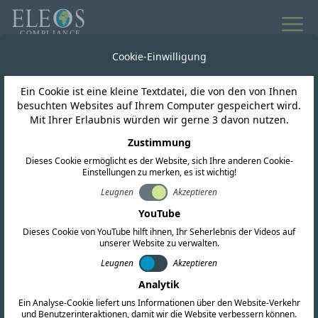
Alle Neuigkeiten
Cookie-Einwilligung
Ein Cookie ist eine kleine Textdatei, die von den von Ihnen
China
besuchten Websites auf Ihrem Computer gespeichert wird.
Mit Ihrer Erlaubnis würden wir gerne 3 davon nutzen.
SRRC veröffentlicht
Zustimmung
Dieses Cookie ermöglicht es der Website, sich Ihre anderen Cookie-
öffentliche Konsultation
Einstellungen zu merken, es ist wichtig!
zum 76-79-GHz-Band
Leugnen
Akzeptieren
YouTube
Dieses Cookie von YouTube hilft ihnen, Ihr Seherlebnis der Videos auf
unserer Website zu verwalten.
Leugnen
Akzeptieren
Analytik
Ein Analyse-Cookie liefert uns Informationen über den Website-Verkehr
und Benutzerinteraktionen, damit wir die Website verbessern können.