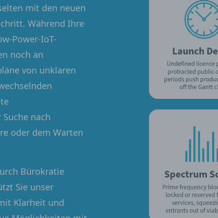
elten mit den neuen
chritt. Während Ihre
ow-Power-IoT-
den noch an
pläne von unklaren
 wechselnden
lte
r Suche nach
are oder dem Warten
durch Bürokratie
tzt Sie unser
it Klarheit und