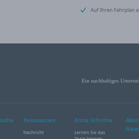
Auf Ihren Fahrplan a
Ein nachhaltiges Unterne
ische
Ressourcen
Erste Schritte
Abon
News
Nachricht
Lernen Sie das
Team kennen