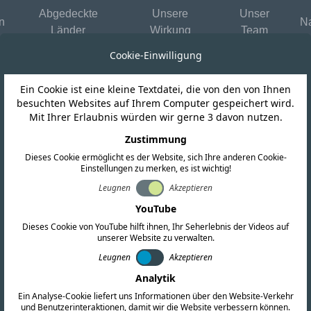
Abgedeckte
Unsere
Unser
n
Na
Länder
Wirkung
Team
Cookie-Einwilligung
Ein Cookie ist eine kleine Textdatei, die von den von Ihnen
besuchten Websites auf Ihrem Computer gespeichert wird.
Mit Ihrer Erlaubnis würden wir gerne 3 davon nutzen.
Zustimmung
Dieses Cookie ermöglicht es der Website, sich Ihre anderen Cookie-
Einstellungen zu merken, es ist wichtig!
Leugnen
Akzeptieren
weltweit anerkannte
YouTube
n übersetzen komplexe
Dieses Cookie von YouTube hilft ihnen, Ihr Seherlebnis der Videos auf
unserer Website zu verwalten.
rache und engagieren
Leugnen
Akzeptieren
ehörden, um die
Analytik
andards zu sichern –
Ein Analyse-Cookie liefert uns Informationen über den Website-Verkehr
und Benutzerinteraktionen, damit wir die Website verbessern können.