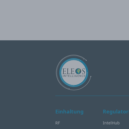
Einhaltung
Regulator
RF
IntelHub