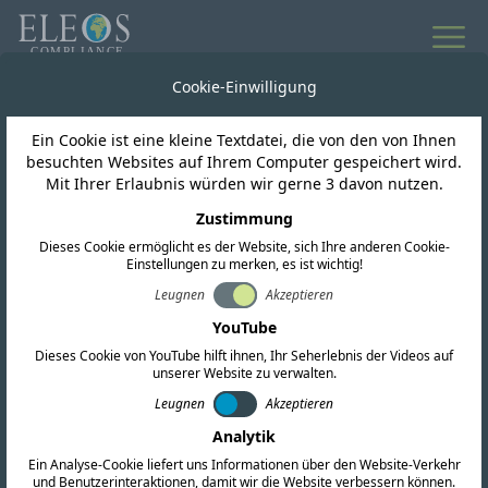
Cookie-Einwilligung
Ein Cookie ist eine kleine Textdatei, die von den von Ihnen
besuchten Websites auf Ihrem Computer gespeichert wird.
GLOBALE COMPLIANCE-PLATTFORM
Mit Ihrer Erlaubnis würden wir gerne 3 davon nutzen.
Intelligence Hub
Zustimmung
Dieses Cookie ermöglicht es der Website, sich Ihre anderen Cookie-
Einstellungen zu merken, es ist wichtig!
Erhalten Sie mit dem Eleos Intelligence Hub
Leugnen
Akzeptieren
sofortigen Zugriff auf sorgfältig
YouTube
zusammengestellte globale regulatorische
Dieses Cookie von YouTube hilft ihnen, Ihr Seherlebnis der Videos auf
unserer Website zu verwalten.
Informationen für HF-Technologien.
Leugnen
Akzeptieren
Analytik
Kontaktieren Sie uns
Ein Analyse-Cookie liefert uns Informationen über den Website-Verkehr
und Benutzerinteraktionen, damit wir die Website verbessern können.