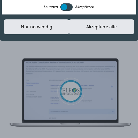
Fordern Sie eine kostenlose Testversion an
Leugnen
Akzeptieren
Nur notwendig
Akzeptiere alle
Wählen Sie Eleos als Ihren globalen Compliance-Partner
für Markterfolg